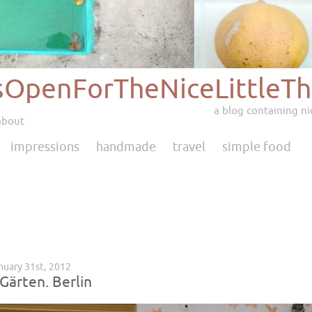
sOpenForTheNiceLittleTh
a blog containing nic
about
impressions
handmade
travel
simple food
nuary 31st, 2012
Gärten. Berlin