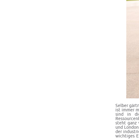
Selber gärt
ist immer m
sind in d
Ressourcenk
steht ganz 
und London 
der industr
wichtiges E