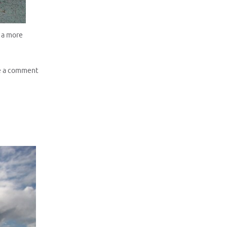
 a more
e a comment