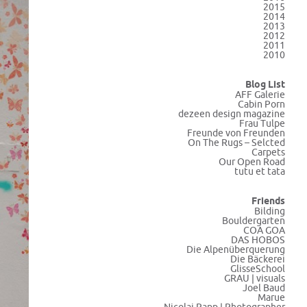
2015
2014
2013
2012
2011
2010
Blog List
AFF Galerie
Cabin Porn
dezeen design magazine
Frau Tulpe
Freunde von Freunden
On The Rugs – Selcted
Carpets
Our Open Road
tutu et tata
Friends
Bilding
Bouldergarten
COA GOA
DAS HOBOS
Die Alpenüberquerung
Die Bäckerei
GlisseSchool
GRAU | visuals
Joel Baud
Marue