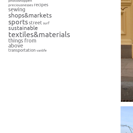
photoshoppen
recipes
preciousnesses
sewing
shops&markets
sports
street
surf
sustainable
textiles&materials
things from
above
transportation
vanlife