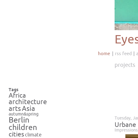
Eye
home
rss feed
projects
Tags
Africa
architecture
Asia
arts
autumn&spring
Tuesday, Ja
Berlin
Urbane 
children
Impressions
cities
climate