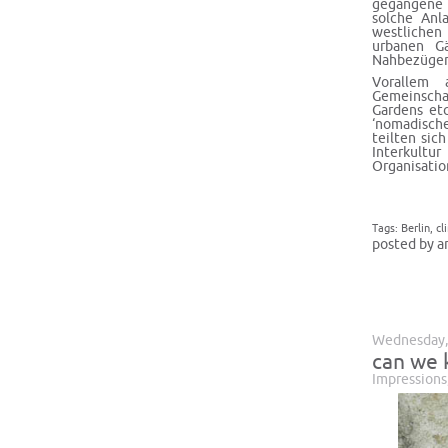
gegangene B
solche Anl
westlichen
urbanen Gä
Nahbezügen 
Vorallem 
Gemeinscha
Gardens etc
‘nomadisch
teilten sic
Interkultu
Organisatio
Tags:
Berlin
,
cl
posted by a
Wednesday,
can we 
Impressions