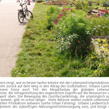
nern zeigt, wie es besser laufen könnte mit der Lebensmittelproduktion
ehr zurück auf dem Weg in den Alltag des Großstädters. Urbane Garte
iesem Sinne auch Teil des Megathemas der globalen Lebensm
rise, die Infragestellung des ungenierten Zugriffs auf die Ressourcen 
weit oben. Die Bewegung des Guirilla-Gardenings, die ursprünglich 
kommt, gibt es schon länger. Viele Akteure wollen zudem Lebensmit
iellen Produktion anbauen (siehe Urban Farming). Urbane Landwirtsch
lement der zukünftigen Nahrungsmittelversorgung sein, und bringt 