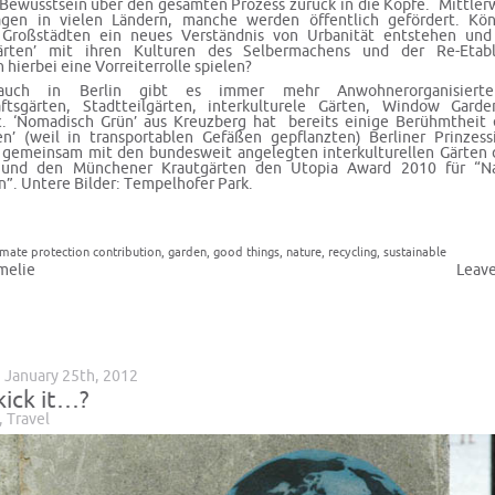
ewusstsein über den gesamten Prozess zurück in die Köpfe. Mittlerw
agen in vielen Ländern, manche werden öffentlich gefördert. Kö
 Großstädten ein neues Verständnis von Urbanität entstehen und
rten’ mit ihren Kulturen des Selbermachens und der Re-Etab
hierbei eine Vorreiterrolle spielen?
auch in Berlin gibt es immer mehr Anwohnerorganisierte
ftsgärten, Stadtteilgärten, interkulturele Gärten, Window Garden
. ‘Nomadisch Grün’ aus Kreuzberg hat bereits einige Berühmtheit 
en’ (weil in transportablen Gefäßen gepflanzten) Berliner
Prinzes
h gemeinsam mit den bundesweit angelegten interkulturellen Gärten 
r und den Münchener Krautgärten den Utopia Award 2010 für “Na
n”. Untere Bilder: Tempelhofer Park.
imate protection contribution
,
garden
,
good things
,
nature
,
recycling
,
sustainable
melie
Leav
 January 25th, 2012
kick it…?
,
Travel