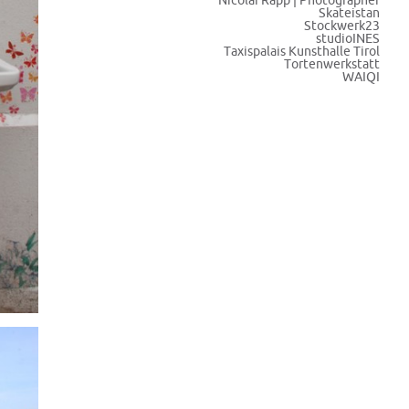
Nicolai Rapp | Photographer
Skateistan
Stockwerk23
studioINES
Taxispalais Kunsthalle Tirol
Tortenwerkstatt
WAIQI