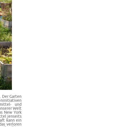
. Der Garten
ninitiativen
ittel- und
unserer Welt
aus New York
tel jenseits
aft kann ein
das verloren