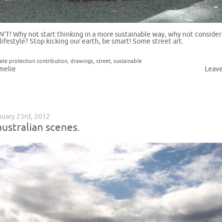
’T! Why not start thinking in a more sustainable way, why not consider
lifestyle? Stop kicking our earth, be smart! Some street art.
ate protection contribution
,
drawings
,
street
,
sustainable
melie
Leav
uary 23rd, 2012
australian scenes.