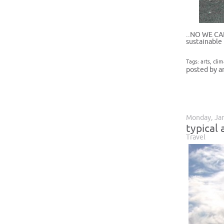
..NO WE CAN
sustainable 
Tags:
arts
,
clim
posted by a
Monday, Jan
typical 
Travel