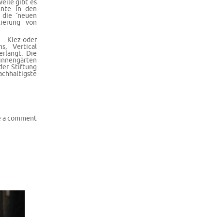
eile gibt es
nnte in den
 die ‘neuen
lierung von
 Kiez-oder
s, Vertical
erlangt. Die
sinnengärten
der Stiftung
chhaltigste
e a comment