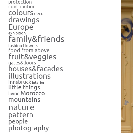
protection
contribution
colours
deco
drawings
Europe
exhibition
family&friends
flowers
fashion
food from above
fruit&veggies
gates&doors
houses&facades
illustrations
Innsbruck
interior
little things
Morocco
living
mountains
nature
pattern
people
photography