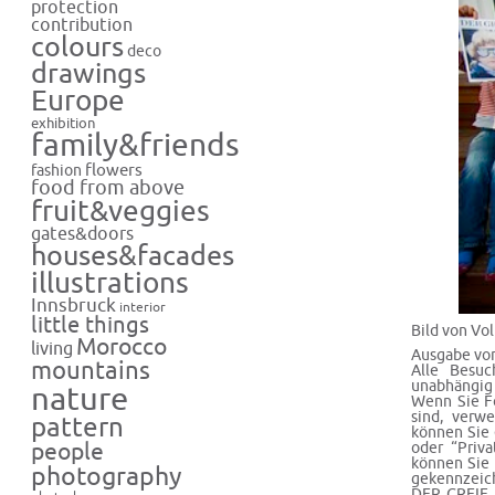
protection
contribution
colours
deco
drawings
Europe
exhibition
family&friends
flowers
fashion
food from above
fruit&veggies
gates&doors
houses&facades
illustrations
Innsbruck
interior
little things
Bild von Vo
Morocco
living
Ausgabe von
mountains
Alle Besuc
unabhängig 
nature
Wenn Sie Fo
sind, verw
pattern
können Sie 
people
oder “Priv
können Sie 
photography
gekennzeich
DER GREIF k