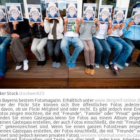
lker Stock
stockwerk23
 Bayerns bestem Fotomagazin. Erhältlich unter
www.dergreif-online.d
her der Flickr Site können sich Ihre öffentlichen Fotos jederze
davon, ob sie Flickr Mitglied sind oder nicht. Es gibt jedoch eine Ei
tos zeigen möchten, die mit “Freunde”, “Familie” oder “Privat” ge
enden Sie einen Gästepass.Wenn Sie Fotos aus einem Album zeig
einen Gästepass erstellen, der auch Fotos einschließt, die mit “Freund
at” gekennzeichnet sind. Wenn Sie einen ganzen Fotostream zeig
einen Gästepass erstellen, der Fotos einschließt, die mit “Freunde” o
net sind (jedoch keinen privaten Fotos).
Weitere Informationen zu Gä
uratiert Fotografien und Texte aus aller Welt. Jeder kann Arbeiten