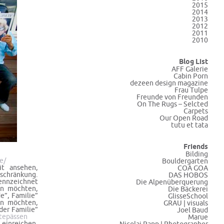
2015
2014
2013
2012
2011
2010
Blog List
AFF Galerie
Cabin Porn
dezeen design magazine
Frau Tulpe
Freunde von Freunden
On The Rugs – Selcted
Carpets
Our Open Road
tutu et tata
Friends
Bilding
e/
Bouldergarten
it ansehen,
COA GOA
nschränkung.
DAS HOBOS
kennzeichnet
Die Alpenüberquerung
en möchten,
Die Bäckerei
e”, Familie”
GlisseSchool
en möchten,
GRAU | visuals
der Familie”
Joel Baud
stepässen
Marue
 einreichen.