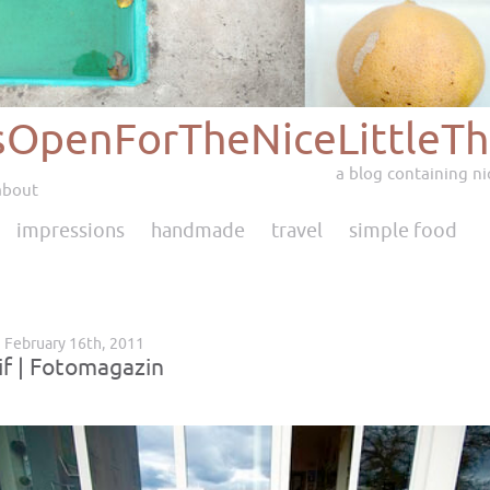
sOpenForTheNiceLittleTh
a blog containing nic
about
impressions
handmade
travel
simple food
 February 16th, 2011
if | Fotomagazin