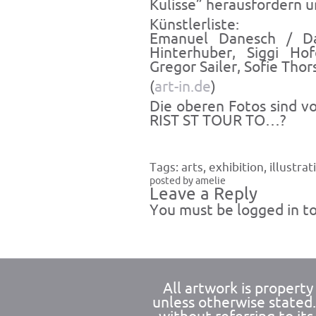
Kulisse” herausfordern 
Künstlerliste:
Emanuel Danesch / Dav
Hinterhuber, Siggi Hof
Gregor Sailer, Sofie Tho
(
art-in.de
)
Die oberen Fotos sind v
RIST ST TOUR TO…?
Tags:
arts
,
exhibition
,
illustrat
posted by amelie
Leave a Reply
You must be
logged in
to
All artwork is propert
unless otherwise stated