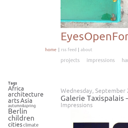
EyesOpenFor
home
rss feed
about
projects
impressions
ha
Tags
Africa
Wednesday, September 
architecture
Galerie Taxispalais 
Asia
arts
Impressions
autumn&spring
Berlin
children
cities
climate