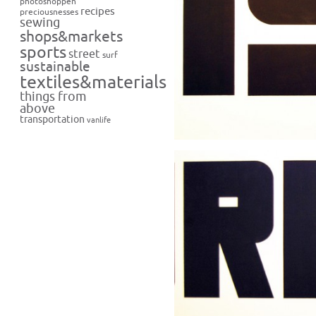
photoshoppen
recipes
preciousnesses
sewing
shops&markets
sports
street
surf
sustainable
textiles&materials
things from
above
transportation
vanlife