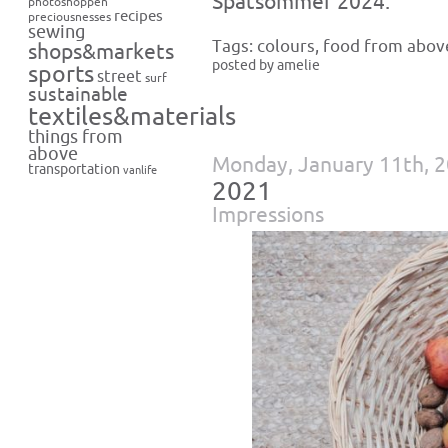
Spätsommer 2024.
photoshoppen
recipes
preciousnesses
sewing
Tags:
colours
,
food from abov
shops&markets
posted by amelie
sports
street
surf
sustainable
textiles&materials
things from
above
Monday, January 11th, 
transportation
vanlife
2021
Impressions