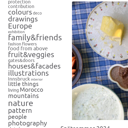
protection
contribution
colours
deco
drawings
Europe
exhibition
family&friends
flowers
fashion
food from above
fruit&veggies
gates&doors
houses&facades
illustrations
Innsbruck
interior
little things
Morocco
living
mountains
nature
pattern
people
photography