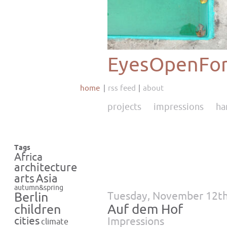
EyesOpenFor
home
rss feed
about
projects
impressions
ha
Tags
Africa
architecture
Asia
arts
autumn&spring
Tuesday, November 12th
Berlin
Auf dem Hof
children
cities
Impressions
climate