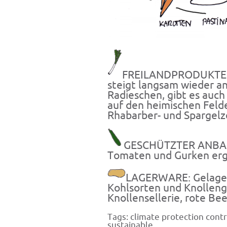
FREILANDPRODUKTE: D
steigt langsam wieder a
Radieschen, gibt es auc
auf den heimischen Felde
Rhabarber- und Spargelze
GESCHÜTZTER ANBAU:
Tomaten und Gurken erg
LAGERWARE: Gelagert
Kohlsorten und Knolleng
Knollensellerie, rote Be
Tags:
climate protection contr
sustainable