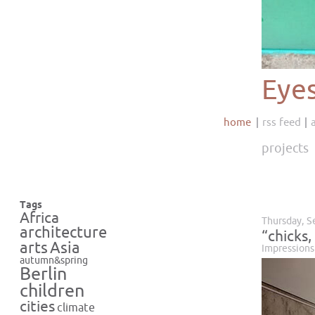
Eye
home
rss feed
projects
Tags
Africa
Thursday, S
architecture
“chicks,
Asia
arts
Impressions
autumn&spring
Berlin
children
cities
climate