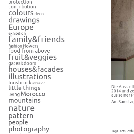
protection
contribution
colours
deco
drawings
Europe
exhibition
family&friends
flowers
fashion
food from above
fruit&veggies
gates&doors
houses&facades
illustrations
Innsbruck
interior
Die Ausstel
little things
2014 und ze
Morocco
living
aus seiner 
mountains
Am Samstag,
nature
pattern
people
photography
Tags:
arts
,
exhi