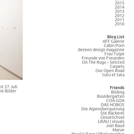
2015
2014
2013
2012
2011
2010
Blog List
AFF Galerie
Cabin Porn
dezeen design magazine
Frau Tulpe
Freunde von Freunden
On The Rugs – Selcted
Carpets
Our Open Road
tutu et tata
it 27.Juli
Friends
ie Bilder
Bilding
Bouldergarten
COA GOA
DAS HOBOS
Die Alpenüberquerung
Die Bäckerei
GlisseSchool
GRAU | visuals
Joel Baud
Marue