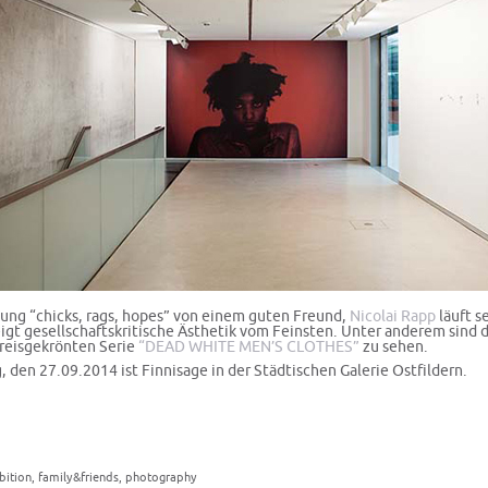
lung “chicks, rags, hopes” von einem guten Freund,
Nicolai Rapp
läuft se
igt gesellschaftskritische Ästhetik vom Feinsten. Unter anderem sind d
Preisgekrönten Serie
“DEAD WHITE MEN’S CLOTHES”
zu sehen.
 den 27.09.2014 ist Finnisage in der Städtischen Galerie Ostfildern.
bition
,
family&friends
,
photography