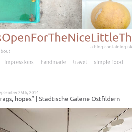
sOpenForTheNiceLittleTh
a blog containing nic
about
impressions
handmade
travel
simple food
eptember 25th, 2014
 rags, hopes” | Städtische Galerie Ostfildern